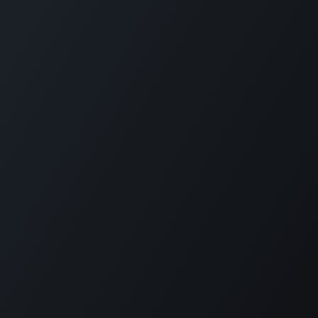
Política de
privacidad
Copyright © CommitSun Tech, S.L. 2025
Con tecnología de
- Crea un
sitio web gratuito