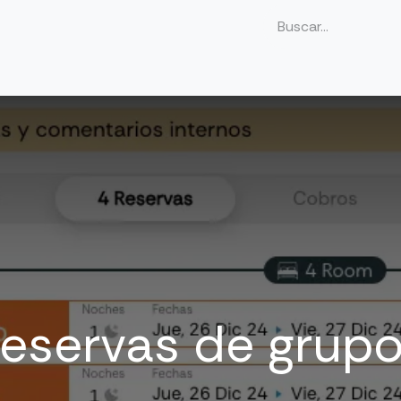
o
Ir a roomdoo.com
eservas de grup